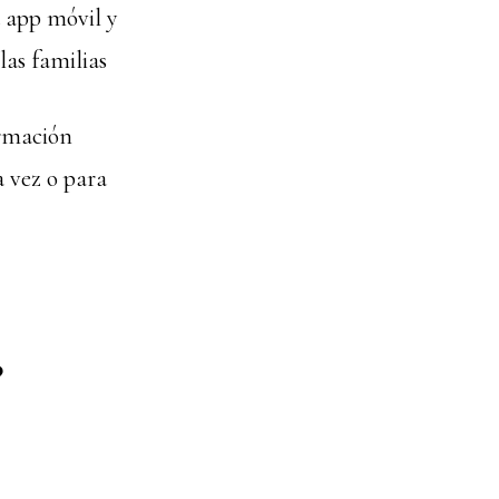
u app móvil y
las familias
ormación
a vez o para
?