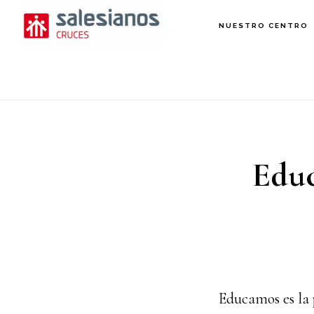
Saltar
NUESTRO CENTRO
al
contenido
principal
Educ
Educamos es la p