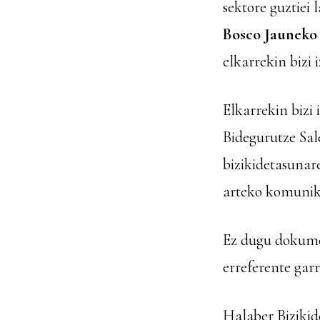
sektore guztiei 
Bosco
Jauneko 
elkarrekin bizi 
Elkarrekin bizi
Bidegurutze Sal
bizikidetasunar
arteko komunik
Ez dugu dokumen
erreferente gar
Halaber
Biziki