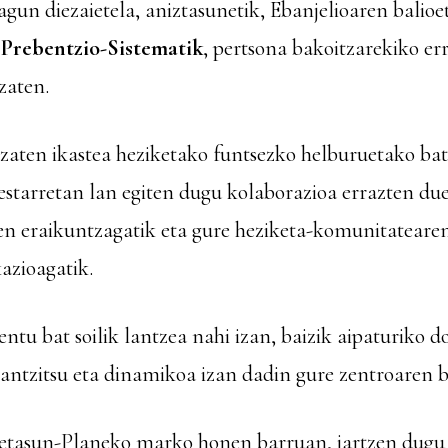
lagun diezaietela, aniztasunetik, Ebanjelioaren balioe
Prebentzio-Sistematik
, pertsona bakoitzarekiko er
izaten.
 izaten ikastea heziketako funtsezko
helburuetako
bat
estarretan lan egiten dugu kolaborazioa errazten d
en
eraikuntzagatik eta gure heziketa-komunitatearen
azioagatik.
tu bat soilik lantzea nahi izan, baizik aipaturiko
rantzitsu eta dinamikoa izan dadin gure
zentroaren
b
detasun-Planeko
marko honen barruan, jartzen dugu