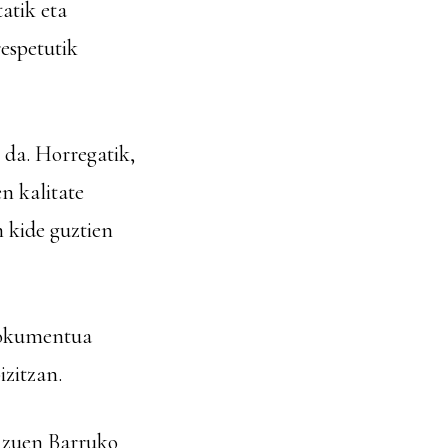
tatik eta
respetutik
 da. Horregatik,
uen
kalitate
 kide guztien
 dokumentua
izitzan.
 zuen Barruko