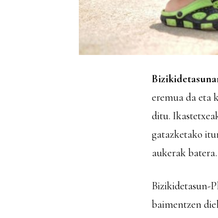
Bizikidetasun
eremua da eta k
ditu. Ikastetxe
gatazketako itur
aukerak batera.
Bizikidetasun-P
baimentzen die