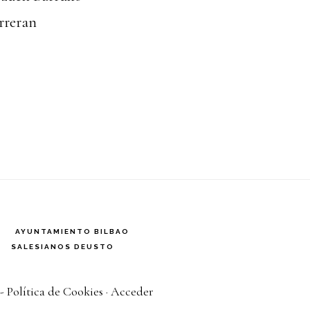
reran
AYUNTAMIENTO BILBAO
SALESIANOS DEUSTO
- Política de Cookies
·
Acceder