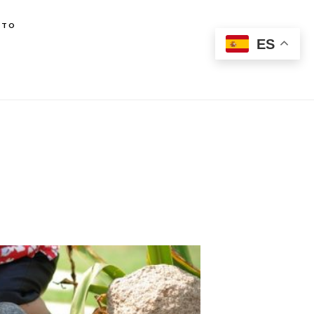
CTO
ES