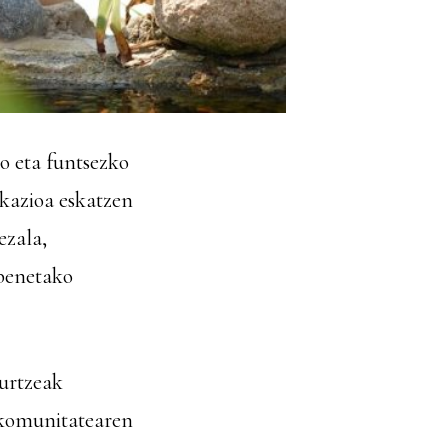
 eta funtsezko
kazioa eskatzen
ezala,
 benetako
hurtzeak
-komunitatearen