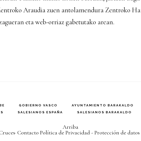
entroko
Araudia
zuen antolamendura
Zentroko
Har
zagueran eta web-orriaz gabetutako arean.
BE
GOBIERNO VASCO
AYUNTAMIENTO BARAKALDO
ES
SALESIANOS ESPAÑA
SALESIANOS BARAKALDO
Arriba
 Cruces
·
Contacto
Política de Privacidad - Protección de datos 