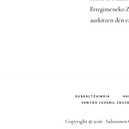
Erregimeneko
Z
aurkitzen den e
EUSKALTZAINDIA
HA
CENTRO JUVENIL CRUC
Copyright © 2026 ·
Salesianos