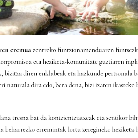
aren eremua
zentroko
funtzionamenduaren funtsezko
onpromisoa eta heziketa-komunitate guztiaren inpli
ak, bizitza diren enklabeak eta hazkunde pertsonala b
ri naturala dira edo, bera dena, bizi izaten ikasteko
lana
tresna bat da kontzientziatzeak eta sentikor bi
la beharrezko erremintak
lortu
zeregineko heziketa