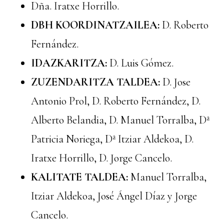
Dña. Iratxe Horrillo.
DBH KOORDINATZAILEA:
D. Roberto
Fernández.
IDAZKARITZA:
D. Luis Gómez.
ZUZENDARITZA TALDEA:
D. Jose
Antonio Prol, D. Roberto Fernández, D.
Alberto Belandia, D. Manuel Torralba, Dª
Patricia Noriega, Dª Itziar Aldekoa, D.
Iratxe Horrillo, D. Jorge Cancelo.
KALITATE TALDEA:
Manuel Torralba,
Itziar Aldekoa, José Ángel Díaz y Jorge
Cancelo.