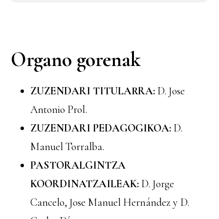
Organo gorenak
ZUZENDARI TITULARRA:
D. Jose
Antonio Prol.
ZUZENDARI PEDAGOGIKOA:
D.
Manuel Torralba.
PASTORALGINTZA
KOORDINATZAILEAK:
D. Jorge
Cancelo, Jose Manuel Hernández y D.