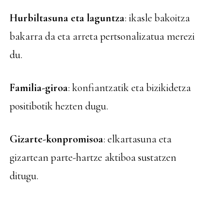
Hurbiltasuna eta laguntza
: ikasle bakoitza
bakarra da eta arreta pertsonalizatua merezi
du.
Familia-giroa
: konfiantzatik eta bizikidetza
positibotik hezten dugu.
Gizarte-konpromisoa
: elkartasuna eta
gizartean parte-hartze aktiboa sustatzen
ditugu.