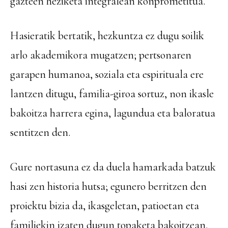
gazteen heziketa integralean konprometitua.
Hasieratik bertatik, hezkuntza ez dugu soilik
arlo akademikora mugatzen; pertsonaren
garapen humanoa, soziala eta espirituala ere
lantzen ditugu, familia-giroa sortuz, non ikasle
bakoitza harrera egina, lagundua eta baloratua
sentitzen den.
Gure nortasuna ez da duela hamarkada batzuk
hasi zen historia hutsa; egunero berritzen den
proiektu bizia da, ikasgeletan, patioetan eta
familiekin izaten dugun topaketa bakoitzean.