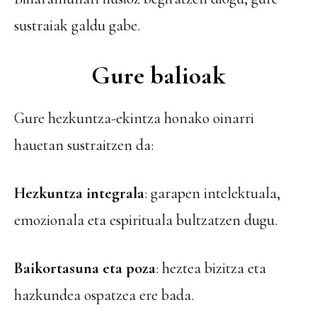
sustraiak galdu gabe.
Gure balioak
Gure hezkuntza-ekintza honako oinarri
hauetan sustraitzen da:
Hezkuntza integrala
: garapen intelektuala,
emozionala eta espirituala bultzatzen dugu.
Baikortasuna eta poza
: heztea bizitza eta
hazkundea ospatzea ere bada.