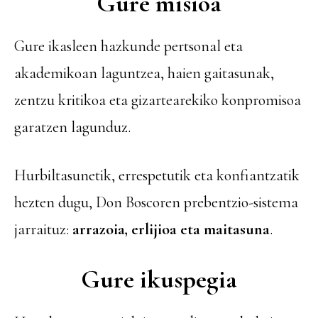
Gure misioa
Gure ikasleen hazkunde pertsonal eta
akademikoan laguntzea, haien gaitasunak,
zentzu kritikoa eta gizartearekiko konpromisoa
garatzen lagunduz.
Hurbiltasunetik, errespetutik eta konfiantzatik
hezten dugu, Don Boscoren prebentzio-sistema
jarraituz:
arrazoia, erlijioa eta maitasuna
.
Gure ikuspegia