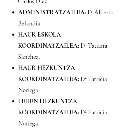
Carlos Díez
ADMINISTRATZAILEA:
D. Alberto
Belandia.
HAUR ESKOLA
KOORDINATZAILEA:
Dª Tatiana
Sánchez.
HAUR HEZKUNTZA
KOORDINATZAILEA:
Dª Patricia
Noriega.
LEHEN HEZKUNTZA
KOORDINATZAILEA:
Dª Patricia
Noriega.