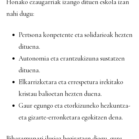
Honako ezaugarriak izango dituen eskola izan
nahi dugu:
Pertsona konpetente eta solidarioak hezten
dituena.
Autonomia eta erantzukizuna sustatzen
dituena.
Elkarrizketara eta errespetura irekitako
kristau balioetan hezten duena.
Gaur egungo eta etorkizuneko hezkuntza-
eta gizarte-erronketara egokitzen dena.
Biharamunari ilusioz begiratzen diogu, gure