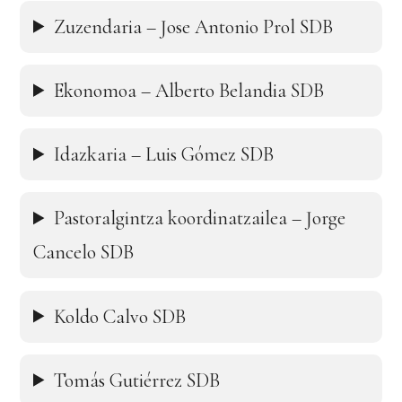
Zuzendaria – Jose Antonio Prol SDB
Ekonomoa – Alberto Belandia SDB
Idazkaria – Luis Gómez SDB
Pastoralgintza koordinatzailea – Jorge
Cancelo SDB
Koldo Calvo SDB
Tomás Gutiérrez SDB