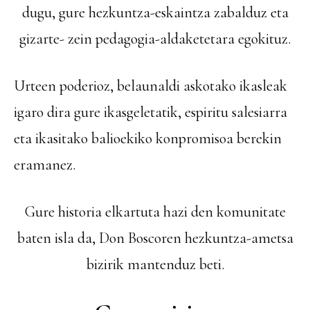
dugu, gure hezkuntza-eskaintza zabalduz eta
gizarte- zein pedagogia-aldaketetara egokituz.
Urteen poderioz, belaunaldi askotako ikasleak
igaro dira gure ikasgeletatik, espiritu salesiarra
eta ikasitako balioekiko konpromisoa berekin
eramanez.
Gure historia elkartuta hazi den komunitate
baten isla da, Don Boscoren hezkuntza-ametsa
bizirik mantenduz beti.