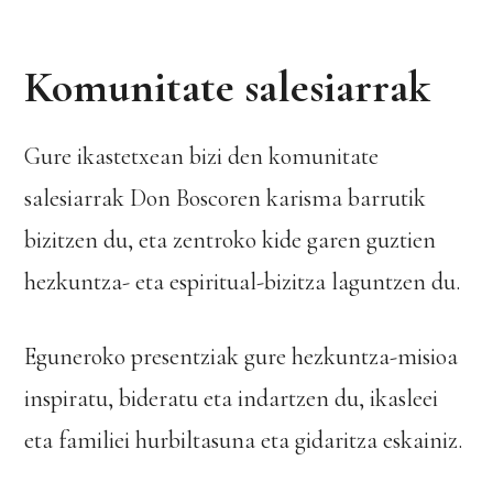
Komunitate salesiarrak
Gure ikastetxean bizi den komunitate
salesiarrak Don Boscoren karisma barrutik
bizitzen du, eta zentroko kide garen guztien
hezkuntza- eta espiritual-bizitza laguntzen du.
Eguneroko presentziak gure hezkuntza-misioa
inspiratu, bideratu eta indartzen du, ikasleei
eta familiei hurbiltasuna eta gidaritza eskainiz.