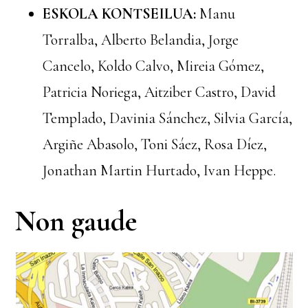
ESKOLA KONTSEILUA:
Manu
Torralba, Alberto Belandia, Jorge
Cancelo, Koldo Calvo, Mireia Gómez,
Patricia Noriega, Aitziber Castro, David
Templado, Davinia Sánchez, Silvia García,
Argiñe Abasolo, Toni Sáez, Rosa Díez,
Jonathan Martin Hurtado, Ivan Heppe.
Non gaude