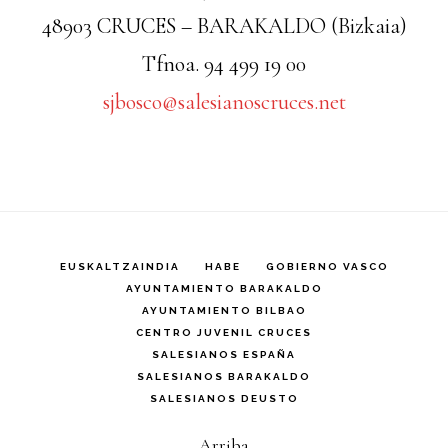
48903 CRUCES – BARAKALDO (Bizkaia)
Tfnoa. 94 499 19 00
sjbosco@salesianoscruces.net
EUSKALTZAINDIA
HABE
GOBIERNO VASCO
AYUNTAMIENTO BARAKALDO
AYUNTAMIENTO BILBAO
CENTRO JUVENIL CRUCES
SALESIANOS ESPAÑA
SALESIANOS BARAKALDO
SALESIANOS DEUSTO
Arriba