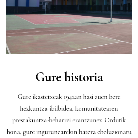
Gure historia
Gure ikastetxeak 1942an hasi zuen bere
hezkuntza-ibilbidea, komunitatearen
prestakuntza-beharrei erantzunez. Ordutik
hona, gure ingurunearekin batera eboluzionatu