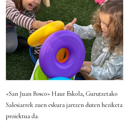
«San Juan Bosco» Haur Eskola, Gurutzetako
Salesiarrek zuen eskura jartzen duten heziketa
proiektua da.