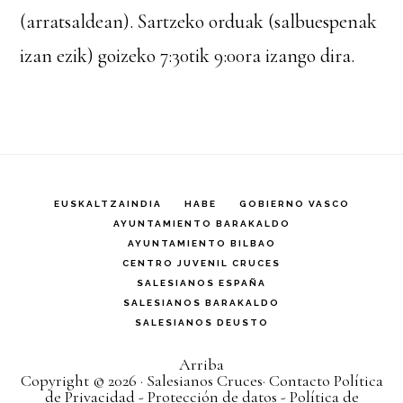
(arratsaldean). Sartzeko orduak (salbuespenak
izan ezik) goizeko 7:30tik 9:00ra izango dira.
EUSKALTZAINDIA
HABE
GOBIERNO VASCO
AYUNTAMIENTO BARAKALDO
AYUNTAMIENTO BILBAO
CENTRO JUVENIL CRUCES
SALESIANOS ESPAÑA
SALESIANOS BARAKALDO
SALESIANOS DEUSTO
Arriba
Copyright © 2026 ·
Salesianos Cruces
·
Contacto
Política
de Privacidad - Protección de datos - Política de