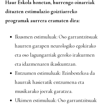
Haur Eskola honetan, hurrengo oinarriak
dituzten estimulazio goiztiarreko
programak aurrera eramaten dira:
Ikusmen estimuluak: Oso garrantzitsuak
haurren garapen neurologiko egokirako
eta oso lagungarriak geroko irakurmen
eta idazmenaren ikaskuntzan.
Entzumen estimuluak: Ezinbestekoa da
haurrak hasieratik entzumena eta
musikarako joerak garatzea.
Ukimen estimuluak: Oso garrantzitsuak