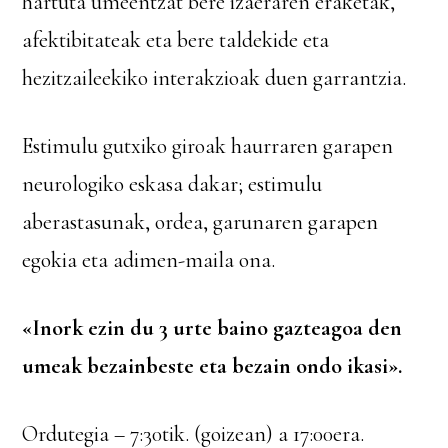
hartuta umeentzat bere izaeraren eraketak,
afektibitateak eta bere taldekide eta
hezitzaileekiko interakzioak duen garrantzia.
Estimulu gutxiko giroak haurraren garapen
neurologiko eskasa dakar; estimulu
aberastasunak, ordea, garunaren garapen
egokia eta adimen-maila ona.
«Inork ezin du 3 urte baino gazteagoa den
umeak bezainbeste eta bezain ondo ikasi».
Ordutegia – 7:30tik. (goizean) a 17:00era.