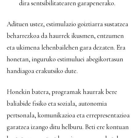
dira sentsibilitatearen garapenerako.
Adituen ustez, estimulazio goiztiarra sustatzea
beharrezkoa da haurrek ikusmen, entzumen
eta ukimena lehenbailehen gara dezaten. Era
honetan, inguruko estimuluei abegikortasun
handiagoa erakutsiko dute.
Honekin batera, programak haurrak bere
baliabide fisiko eta soziala, autonomia
pertsonala, komunikazioa eta errepresentazioa
garatzea izango ditu helburu. Beti ere kontuan