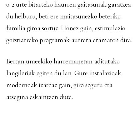
0-2 urte bitarteko haurren gaitasunak garatzea
du helburu, beti ere maitasunezko beteriko
familia giroa sortuz. Honez gain, estimulazio
goiztiarreko programak aurrera eramaten dira.
Bertan umeekiko harremanetan aditutako
langileriak egiten du lan. Gure instalazioak
modernoak izateaz gain, giro seguru eta
atsegina eskaintzen dute.