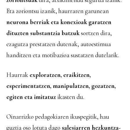
Eta zoriontsu izanik, haurraren garunean
neurona berriak eta konexioak garatzen
dituzten substantzia batzuk
sortzen dira,
ezagutza prestatzen dutenak, autoestimua
handitzen eta motibazioa sustatzen dutelarik.
Haurrak
exploratzen, eraikitzen,
esperimentatzen, manipulatzen, gozatzen,
egiten eta imitatuz
ikasten du.
Oinarrizko pedagokiaren ikuspegitik, hau
guztia oso lotuta dago
salesiarren hezkuntza-