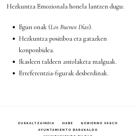
Hezkuntza Emozionala honela lantzen dugu:
Egun onak (
Los Buenos Días
).
Hezkuntza positiboa eta gatazken
konponbidea.
Ikasleen taldeen antolaketa malguak.
Erreferentzia-figurak desberdinak.
EUSKALTZAINDIA
HABE
GOBIERNO VASCO
AYUNTAMIENTO BARAKALDO