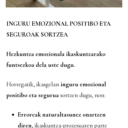
INGURU EMOZIONAL POSITIBO ETA
SEGUROAK SORTZEA
Hezkuntza emozionala ikaskuntzarako
funtsezkoa dela uste dugu.
Horregatik, ikasgelan
inguru emozional
positibo eta segurua
sortzen dugu, non:
Erroreak naturaltasunez onartzen
diren
, ikaskuntza-prozesuaren parte