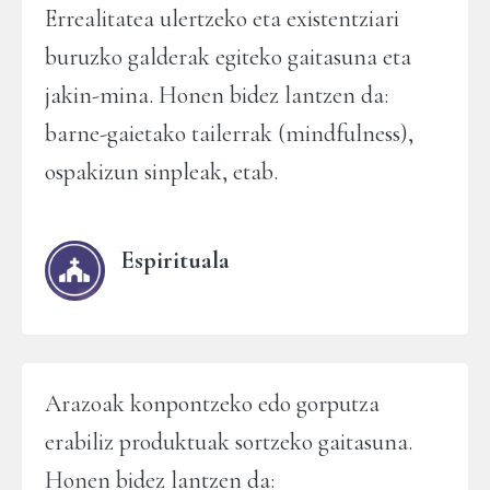
Errealitatea ulertzeko eta existentziari
buruzko galderak egiteko gaitasuna eta
jakin-mina. Honen bidez lantzen da:
barne-gaietako tailerrak (mindfulness),
ospakizun sinpleak, etab.
Espirituala
Arazoak konpontzeko edo gorputza
erabiliz produktuak sortzeko gaitasuna.
Honen bidez lantzen da: