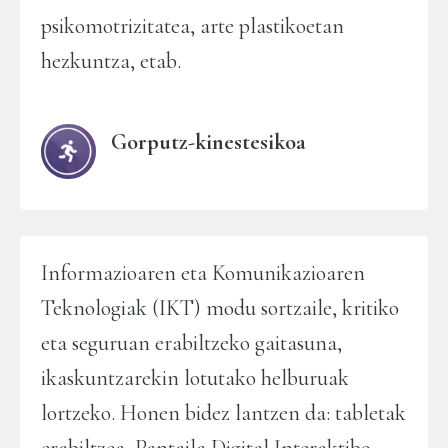
psikomotrizitatea, arte plastikoetan
hezkuntza, etab.
Gorputz-kinestesikoa
Informazioaren eta Komunikazioaren
Teknologiak (IKT) modu sortzaile, kritiko
eta seguruan erabiltzeko gaitasuna,
ikaskuntzarekin lotutako helburuak
lortzeko. Honen bidez lantzen da: tabletak