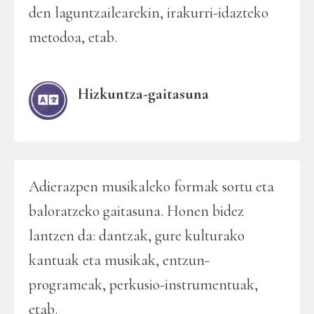
den laguntzailearekin, irakurri-idazteko
metodoa, etab.
Hizkuntza-gaitasuna
Adierazpen musikaleko formak sortu eta
baloratzeko gaitasuna. Honen bidez
lantzen da: dantzak, gure kulturako
kantuak eta musikak, entzun-
programeak, perkusio-instrumentuak,
etab.