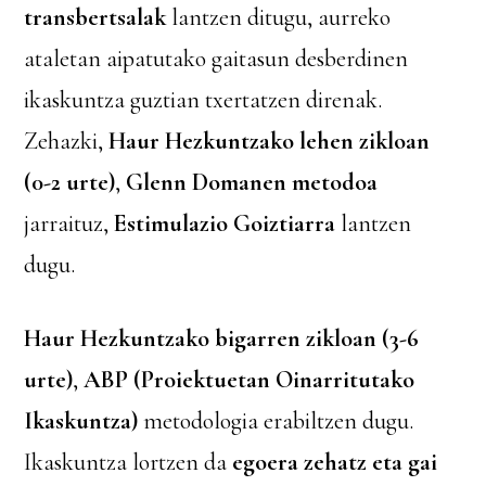
transbertsalak
lantzen ditugu, aurreko
ataletan aipatutako gaitasun desberdinen
ikaskuntza guztian txertatzen direnak.
Zehazki,
Haur Hezkuntzako lehen zikloan
(0-2 urte)
,
Glenn Domanen metodoa
jarraituz,
Estimulazio Goiztiarra
lantzen
dugu.
Haur Hezkuntzako bigarren zikloan (3-6
urte)
,
ABP (Proiektuetan Oinarritutako
Ikaskuntza)
metodologia erabiltzen dugu.
Ikaskuntza lortzen da
egoera zehatz eta gai