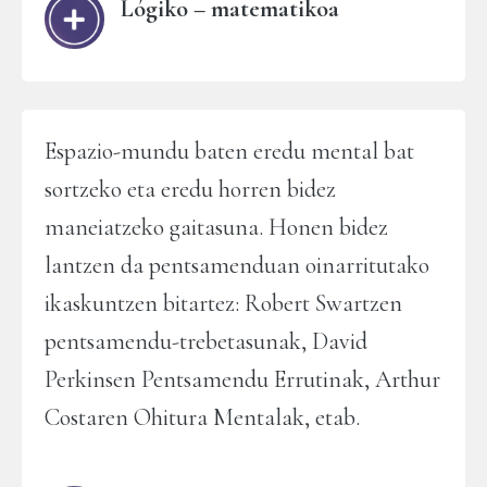
Lógiko – matematikoa
Espazio-mundu baten eredu mental bat
sortzeko eta eredu horren bidez
maneiatzeko gaitasuna. Honen bidez
lantzen da pentsamenduan oinarritutako
ikaskuntzen bitartez: Robert Swartzen
pentsamendu-trebetasunak, David
Perkinsen Pentsamendu Errutinak, Arthur
Costaren Ohitura Mentalak, etab.