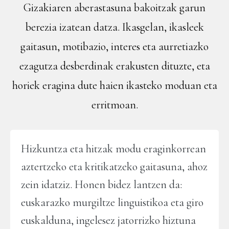
Gizakiaren aberastasuna bakoitzak garun
berezia izatean datza. Ikasgelan, ikasleek
gaitasun, motibazio, interes eta aurretiazko
ezagutza desberdinak erakusten dituzte, eta
horiek eragina dute haien ikasteko moduan eta
erritmoan.
Hizkuntza eta hitzak modu eraginkorrean
aztertzeko eta kritikatzeko gaitasuna, ahoz
zein idatziz. Honen bidez lantzen da:
euskarazko murgiltze linguistikoa eta giro
euskalduna, ingelesez jatorrizko hiztuna